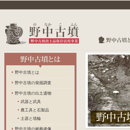
野中古墳とは
野中古墳の発掘調査
野中古墳の出土遺物
武器と武具
農工具と石製品
土器と埴輪
野中古墳の被葬者像