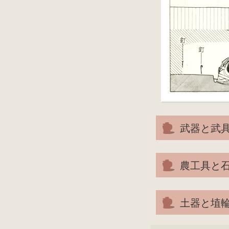
武器と武
農工具と
土器と埴