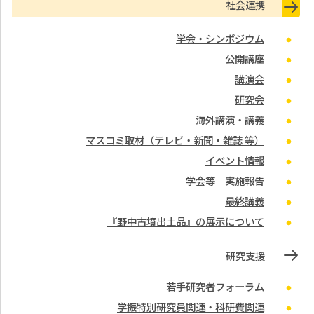
社会連携
学会・シンポジウム
公開講座
講演会
研究会
海外講演・講義
マスコミ取材（テレビ・新聞・雑誌 等）
イベント情報
学会等 実施報告
最終講義
『野中古墳出土品』の展示について
研究支援
若手研究者フォーラム
学振特別研究員関連・科研費関連