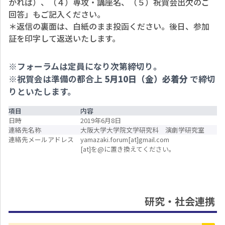
かれば）、（４）専攻・講座名、（５）祝賀会出欠のご
回答」もご記入ください。
＊返信の裏面は、白紙のまま投函ください。後日、参加
証を印字して返送いたします。
※フォーラムは定員になり次第締切り。
※祝賀会は準備の都合上
5月10日（金）必着分
で締切
りといたします。
項目
内容
日時
2019年6月8日
連絡先名称
大阪大学大学院文学研究科 演劇学研究室
連絡先メールアドレス
yamazaki.forum[at]gmail.com
[at]を@に置き換えてください。
研究・社会連携