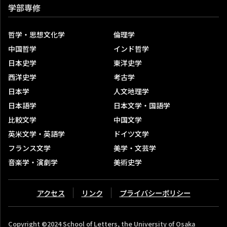
研究科内発行雑誌
学部専修
定期刊行物
紀要・論叢（最新号の内容含む）
哲学・思想文化学
倫理学
受賞・表彰関係
中国哲学
インド哲学
著書
日本史学
東洋史学
お知らせ
西洋史学
考古学
プレスリリース
日本学
人文地理学
実施済のプロジェクト
日本語学
日本文学・国語学
文学研究科共同研究（実施済のもの）
比較文学
中国文学
英米文学・英語学
ドイツ文学
研究等事務手続（研究科内限定）
フランス文学
美学・文芸学
取材等申込み（人文学研究科・文学部）
音楽学・演劇学
美術史学
アクセス
リンク
プライバシーポリシー
Copyright ©2024 School of Letters, the University of Osaka