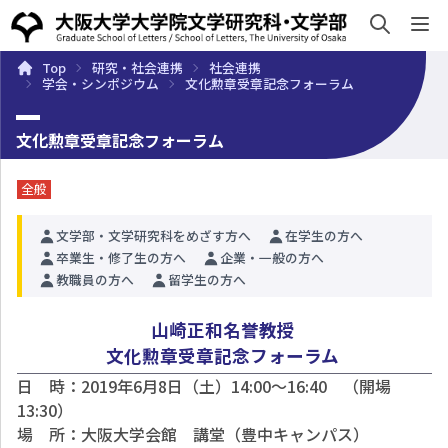
sh
Top
研究・社会連携
社会連携
概要
学部・大学院
キャンパスライフ
入試・入学案
学会・シンポジウム
文化勲章受章記念フォーラム
文化勲章受章記念フォーラム
全般
文学部・文学研究科をめざす方へ
在学生の方へ
卒業生・修了生の方へ
企業・一般の方へ
教職員の方へ
留学生の方へ
山崎正和名誉教授
文化勲章受章記念フォーラム
日 時：2019年6月8日（土）14:00～16:40 （開場
13:30）
場 所：大阪大学会館 講堂（豊中キャンパス）