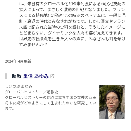
は、未曾有のグローバル化と欧米列強による植民地支配の
拡大によって、まさしく激動の世紀となりました。フラン
スによる植民地化が進むこの時期のベトナムは、一般に混
乱・衰退の時代とみなされがちです。しかし漢文やフラン
ス語で記された当時の史料を読むと、そうしたイメージに
とどまらない、ダイナミックな人々の姿が見えてきます。
世界史の転換点を生きた人々の声に、みなさんも耳を傾け
てみませんか？
2024年 4月更新
助教
重信 あゆみ
しげのぶ あゆみ
グローバルヒストリー／道教史
グローバルヒストリーの観点に立ち中国の女神の西王
母や女媧がどのようにして生まれたのかを研究してい
ます。