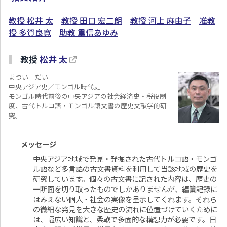
教授 松井 太
教授 田口 宏二朗
教授 河上 麻由子
准教
授 多賀良寛
助教 重信あゆみ
教授
松井 太
まつい だい
中央アジア史／モンゴル時代史
モンゴル時代前後の中央アジアの社会経済史・税役制
度、古代トルコ語・モンゴル語文書の歴史文献学的研
究。
メッセージ
中央アジア地域で発見・発掘された古代トルコ語・モンゴ
ル語など多言語の古文書資料を利用して当該地域の歴史を
研究しています。個々の古文書に記された内容は、歴史の
一断面を切り取ったものでしかありませんが、編纂記録に
はみえない個人・社会の実像を呈示してくれます。それら
の微細な発見を大きな歴史の流れに位置づけていくために
は、幅広い知識と、柔軟で多面的な構想力が必要です。日