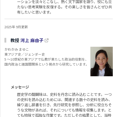
ーションを淡々とこなし、熱く天下国家を語り、役にも立
たない思考実験を反復する。その楽しさを皆さんとぜひ共
有したいと思います。
2025年 9月更新
教授
河上 麻由子
かわかみ まゆこ
東アジア史／ジェンダー史
5 ～10世紀の東アジアで仏教が果たした政治的役割を、
国内政治と諸国間関係という視点から研究しています。
メッセージ
歴史学の醍醐味は、史料を丹念に読み込むことです。一つ
の史料を読み込むためには、関連する数十の史料を読み、
繰り返し辞書を引き、先行研究を参照し、分析に役立ちそ
うな文物があれば、それについても情報を収集します。と
ても地味で孤独な作業です。ただしその結果として、当時