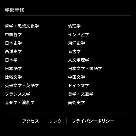
美学・文芸学
学部専修
音楽学・演劇学
美術史学
哲学・思想文化学
倫理学
中国哲学
インド哲学
高度副プログラム「グローバル・ジャパン・スタディー
日本史学
東洋史学
ズ」
西洋史学
考古学
文学研究科
日本学
人文地理学
学位
日本語学
日本文学・国語学
研究科専門分野・コース紹介
比較文学
中国文学
英米文学・英語学
ドイツ文学
フランス文学
美学・文芸学
音楽学・演劇学
美術史学
アクセス
リンク
プライバシーポリシー