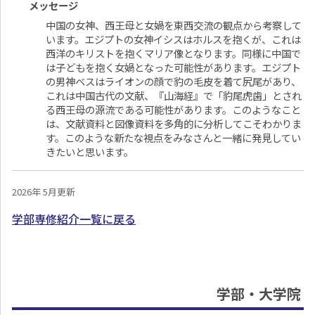
メッセージ
中国の女神、西王母と女媧を東西交流の観点から考察して
います。エジプトの女神イシスはホルスを抱くが、これは
西洋のキリストを抱くマリア像となります。同様に中国で
は子どもを抱く女媧となった可能性があります。エジプト
の男神ベスはライオンの顔で豹の毛皮を着て尻尾があり、
これは中国古代の文献、『山海経』で「豹尾虎歯」とされ
る西王母の源流である可能性があります。このようなこと
は、文献資料と図像資料を多角的に分析してこそわかりま
す。このような新たな視点をみなさんと一緒に発見してい
きたいと思います。
2026年 5月更新
学部専修紹介一覧に戻る
学部・大学院