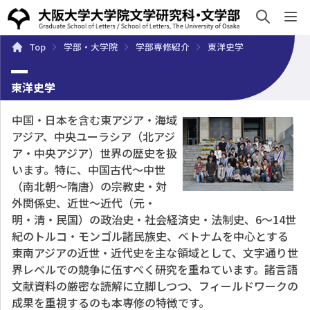
sh
Top
学部・大学院
学部専修紹介
東洋史学
概要
学部・大学院
キャンパスライフ
入試・入学案
東洋史学
中国・日本を含む東アジア・海域
アジア、中央ユーラシア（北アジ
ア・中央アジア）世界の歴史を扱
います。特に、中国古代～中世
（南北朝～隋唐）の宗教史・対
外関係史、近世～近代（元・
明・清・民国）の政治史・社会経済史・法制史、6～14世
紀のトルコ・モンゴル諸民族史、ベトナムを中心とする
東南アジアの近世・近代史を主な領域として、文字通り世
界レベルでの競争に伍すべく研究を重ねています。諸言語
文献資料の厳密な読解に立脚しつつ、フィールドワークの
成果を重視するのも本専修の特徴です。