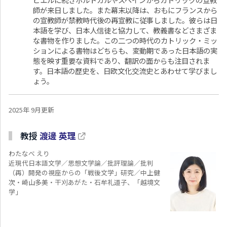
師が来日しました。また幕末以降は、おもにフランスから
の宣教師が禁教時代後の再宣教に従事しました。彼らは日
本語を学び、日本人信徒と協力して、教義書などさまざま
な書物を作りました。この二つの時代のカトリック・ミッ
ションによる書物はどちらも、変動期であった日本語の実
態を映す重要な資料であり、翻訳の面からも注目されま
す。日本語の歴史を、日欧文化交流史とあわせて学びまし
ょう。
2025年 9月更新
教授
渡邊 英理
わたなべ えり
近現代日本語文学／思想文学論／批評理論／批判
（再）開発の視座からの「戦後文学」研究／中上健
次・崎山多美・干刈あがた・石牟礼道子、「越境文
学」