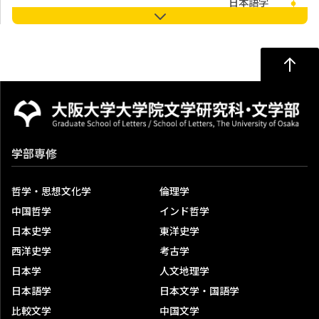
日本語学
日本文学・国語学
比較文学
中国文学
英米文学・英語学
ドイツ文学
フランス文学
美学・文芸学
学部専修
音楽学・演劇学
美術史学
哲学・思想文化学
倫理学
中国哲学
インド哲学
高度副プログラム「グローバル・ジャパン・スタディー
日本史学
東洋史学
ズ」
西洋史学
考古学
文学研究科
日本学
人文地理学
学位
日本語学
日本文学・国語学
研究科専門分野・コース紹介
比較文学
中国文学