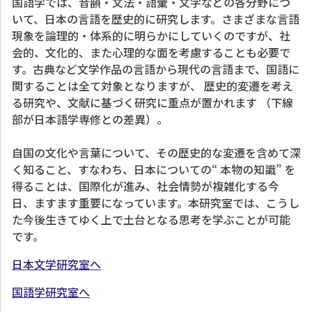
国語学では、音韻・文法・語彙・文字などの各分野につ
いて、日本の言語を歴史的に研究します。さまざまな言語
現象を論理的・体系的に明らかにしていくのですが、社
会的、文化的、また心理的な面を考慮することも必要で
す。古典など文学作品の言語から現代の言語まで、国語に
関することは全て対象となりますが、
歴史的変遷を考え
る研究や、文献に基づく研究に重点が置かれます
（下線
部が日本語学専修との差異）。
自国の文化や言葉について、その歴史的な変遷を含めて深
く知ること、すなわち、日本についての“ 本物の知識” を
得ることは、国際化が進み、社会情勢が複雑化する今
日、ますます重要になっています。本研究室では、こうし
た今後生きてゆく上で土台となる思考を学ぶことが可能
です。
日本文学研究室へ
国語学研究室へ