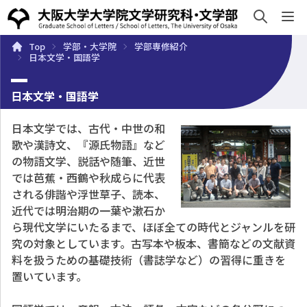
sh
Top
学部・大学院
学部専修紹介
概要
学部・大学院
キャンパスライフ
入試・入学案
日本文学・国語学
日本文学・国語学
日本文学では、古代・中世の和
歌や漢詩文、『源氏物語』など
の物語文学、説話や随筆、近世
では芭蕉・西鶴や秋成らに代表
される俳諧や浮世草子、読本、
近代では明治期の一葉や漱石か
ら現代文学にいたるまで、ほぼ全ての時代とジャンルを研
究の対象としています。古写本や板本、書簡などの文献資
料を扱うための基礎技術（書誌学など）の習得に重きを
置いています。