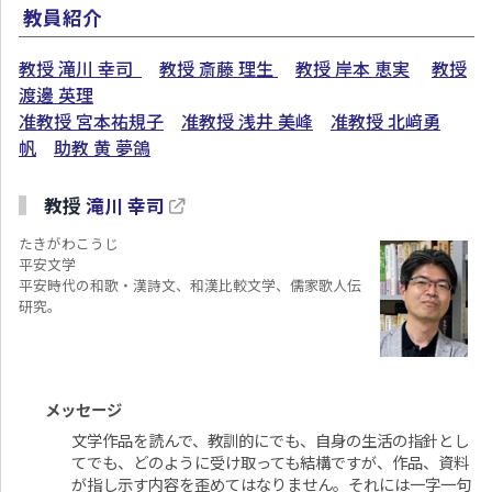
教員紹介
教授 滝川 幸司
教授 斎藤 理生
教授 岸本 恵実
教授
渡邊 英理
准教授 宮本祐規子
准教授 浅井 美峰
准教授 北﨑勇
帆
助教 黄 夢鴿
教授
滝川 幸司
たきがわこうじ
平安文学
平安時代の和歌・漢詩文、和漢比較文学、儒家歌人伝
研究。
メッセージ
文学作品を読んで、教訓的にでも、自身の生活の指針とし
てでも、どのように受け取っても結構ですが、作品、資料
が指し示す内容を歪めてはなりません。それには一字一句