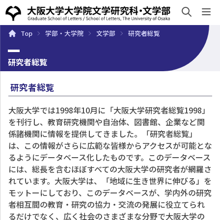
sh
Top
学部・大学院
文学部
研究者総覧
概要
学部・大学院
キャンパスライフ
入試・入学案
研究者総覧
研究者総覧
大阪大学では1998年10月に「大阪大学研究者総覧1998」
を刊行し、教育研究機関や自治体、図書館、企業など関
係諸機関に情報を提供してきました。「研究者総覧」
は、この情報がさらに広範な皆様からアクセスが可能とな
るようにデータベース化したものです。このデータベース
には、総長を含むほぼすべての大阪大学の研究者が網羅さ
れています。大阪大学は、「地域に生き世界に伸びる」を
モットーにしており、このデータベースが、学内外の研究
者相互間の教育・研究の協力・交流の発展に役立てられ
るだけでなく、広く社会のさまざまな分野で大阪大学の