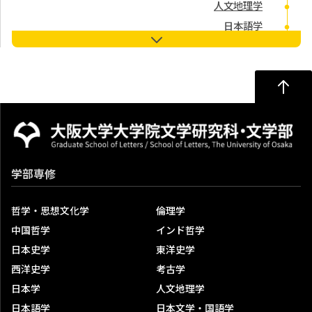
人文地理学
日本語学
日本文学・国語学
比較文学
中国文学
英米文学・英語学
ドイツ文学
フランス文学
美学・文芸学
学部専修
音楽学・演劇学
美術史学
哲学・思想文化学
倫理学
中国哲学
インド哲学
高度副プログラム「グローバル・ジャパン・スタディー
日本史学
東洋史学
ズ」
西洋史学
考古学
文学研究科
日本学
人文地理学
学位
日本語学
日本文学・国語学