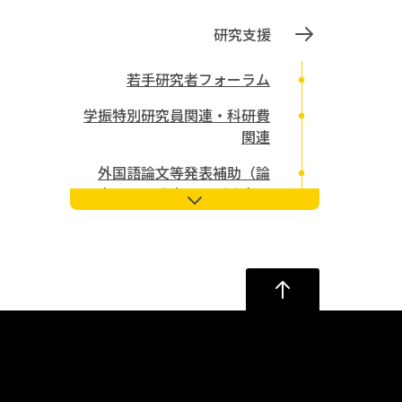
研究支援
若手研究者フォーラム
学振特別研究員関連・科研費
関連
外国語論文等発表補助（論
文、口頭発表および論文要
旨）
ワーク・ライフ・バランスを
考える会
著作権等に関するガイドライ
ン
研究助成公募情報