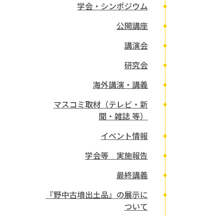
学会・シンポジウム
公開講座
講演会
研究会
海外講演・講義
マスコミ取材（テレビ・新
聞・雑誌 等）
イベント情報
学会等 実施報告
最終講義
『野中古墳出土品』の展示に
ついて