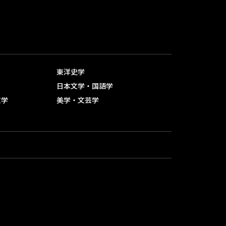
大阪大学・ハーバード大学大
学院生交流会
研究活動
実施中のプロジェクト・プロ
東洋史学
グラム
日本文学・国語学
文学
美学・文芸学
大阪大学及び文学研究科にお
ける研究データの保存等に関
するガイドライン
大阪大学 グローバル日本学
教育研究拠点
研究倫理審査 申請フォーム
研究成果