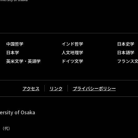
中国哲学
インド哲学
日本史学
日本学
人文地理学
日本語学
英米文学・英語学
ドイツ文学
フランス
アクセス
リンク
プライバシーポリシー
ersity of Osaka
11（代）