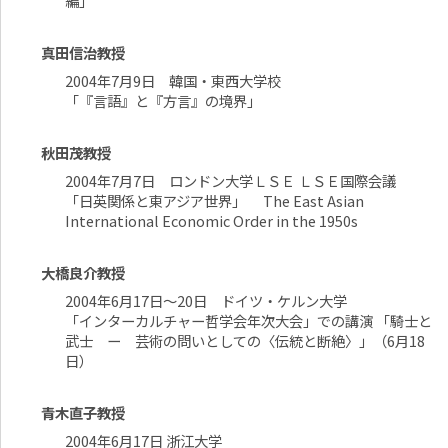
編」
真田信治教授
2004年7月9日 韓国・東西大学校
「『言語』と『方言』の境界」
秋田茂教授
2004年7月7日 ロンドン大学ＬＳＥ ＬＳＥ国際会議
「日英関係と東アジア世界」 The East Asian
International Economic Order in the 1950s
大橋良介教授
2004年6月17日～20日 ドイツ・ケルン大学
「インターカルチャー哲学会年次大会」での講演 「騎士と
武士 ー 芸術の問いとしての〈伝統と断絶〉」（6月18
日）
青木直子教授
2004年6月17日 浙江大学