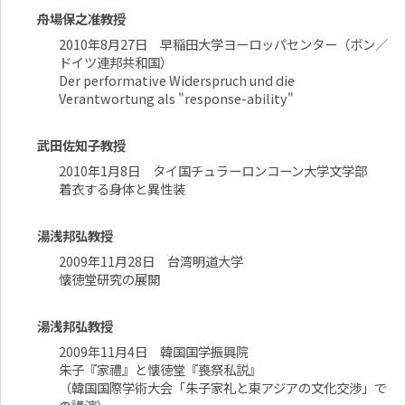
舟場保之准教授
2010年8月27日 早稲田大学ヨーロッパセンター（ボン／
ドイツ連邦共和国）
Der performative Widerspruch und die
Verantwortung als "response-ability"
武田佐知子教授
2010年1月8日 タイ国チュラーロンコーン大学文学部
着衣する身体と異性装
湯浅邦弘教授
2009年11月28日 台湾明道大学
懐徳堂研究の展開
湯浅邦弘教授
2009年11月4日 韓国国学振興院
朱子『家禮』と懐徳堂『喪祭私説』
（韓国国際学術大会「朱子家礼と東アジアの文化交渉」で