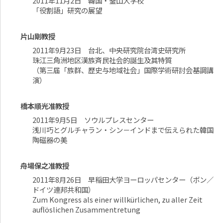
2011年11月2日 韓国・釜山大学校
「役割語」研究の展望
片山剛教授
2011年9月23日 台北、中央研究院台湾史研究所
珠江三角洲地区漢族斉民社会的誕生及其特質
（第三届「族群、歴史与地域社会」国際学術研討会基調講
演）
橋本順光准教授
2011年9月5日 ソウルプレスセンター
浅川巧とグルチャラン・シン－インドまで伝えられた韓国
陶磁器の美
舟場保之准教授
2011年8月26日 早稲田大学ヨーロッパセンター（ボン／
ドイツ連邦共和国）
Zum Kongress als einer willkürlichen, zu aller Zeit
auflöslichen Zusammentretung