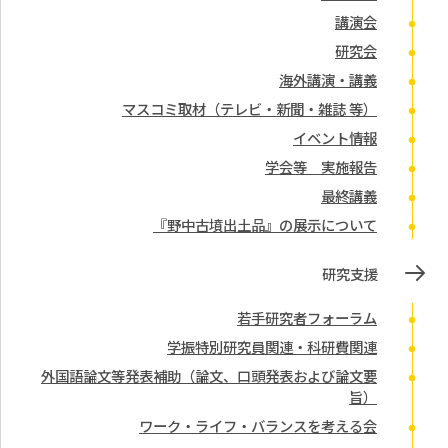
講演会
研究会
海外講演・講義
マスコミ取材（テレビ・新聞・雑誌 等）
イベント情報
学会等 実施報告
最終講義
『野中古墳出土品』の展示について
研究支援
若手研究者フォーラム
学振特別研究員関連・科研費関連
外国語論文等発表補助（論文、口頭発表および論文要
旨）
ワーク・ライフ・バランスを考える会