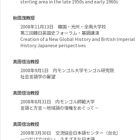
sterling area in the late 1950s and early 1960s
秋田茂教授
2008年11月13日 韓国・光州・全南大学校
第三回韓日英国史フォーラム・基調講演
Creation of a New Global History and British Imperial
History:Japanese perspectives
真田信治教授
2008年9月1日 内モンゴル大学モンゴル研究院
社会言語学の展望
真田信治教授
2008年8月31日 内モンゴル師範大学
言語と方言－地域語の復権をめぐって－
真田信治教授
2008年3月30日 交流協会日本語センター（台北）
一つだけではない、さまざまな日本語