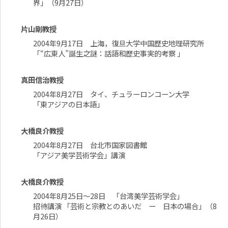
界」（9月27日）
片山剛教授
2004年9月17日 上海，復旦大学中国歴史地理研究所
「“広東人”誕生之謎：話語和歴史事実的考察 」
真田信治教授
2004年8月27日 タイ、チュラーロンコーン大学
「東アジアの日本語」
大橋良介教授
2004年8月27日 台北市国家図書館
「アジア美学芸術学会」講演
大橋良介教授
2004年8月25日～28日 「台湾美学芸術学会」
招待講演 「芸術と宗教とのあいだ ー 日本の場合」（8
月26日）