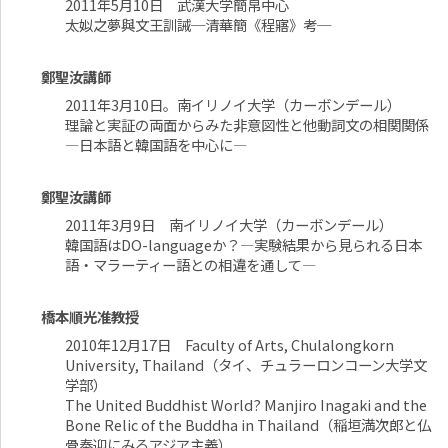
2011年5月10日 武漢大学簡帛中心
太姒之夢與文王訓誡─清華簡《程寤》考─
鄭聖汝講師
2011年3月10日。南イリノイ大学（カーボンデール）
理論と実証の両面からみた非意図性と他動詞文の相関関係
―日本語と韓国語を中心に―
鄭聖汝講師
2011年3月9日 南イリノイ大学（カーボンデール）
韓国語はDO-languageか？―実験結果から見られる日本
語・マラーティー語との相違を通して―
橋本順光准教授
2010年12月17日 Faculty of Arts, Chulalongkorn
University, Thailand（タイ、チュラーロンコーン大学文
学部）
The United Buddhist World? Manjiro Inagaki and the
Bone Relic of the Buddha in Thailand（稲垣満次郎と仏
骨奉迎にみるアジア主義）