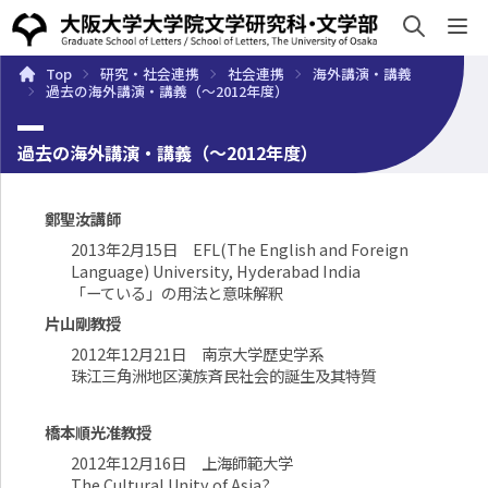
sh
Top
研究・社会連携
社会連携
海外講演・講義
概要
学部・大学院
キャンパスライフ
入試・入学案
過去の海外講演・講義（～2012年度）
過去の海外講演・講義（～2012年度）
鄭聖汝講師
2013年2月15日 EFL(The English and Foreign
Language) University, Hyderabad India
「ーている」の用法と意味解釈
片山剛教授
2012年12月21日 南京大学歴史学系
珠江三角洲地区漢族斉民社会的誕生及其特質
橋本順光准教授
2012年12月16日 上海師範大学
The Cultural Unity of Asia?