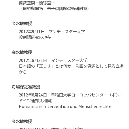
儒教空間─懐徳堂─
（傳統與開拓：朱子學國際學術研討會）
金水敏教授
2012年9月1日 マンチェスター大学
役割語研究の現在
金水敏教授
2012年8月31日 マンチェスター大学
日本語の「正しさ」とは何か―言語を資源として見る立場
から―
舟場保之准教授
2012年8月24日 早稲田大学ヨーロッパセンター（ボン／
ドイツ連邦共和国）
Humanitäre Intervention und Menschenrechte
金水敏教授