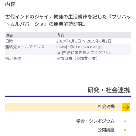
内容
古代インドのジャイナ教徒の生活規律を記した『ブリハッ
トカルパバーシャ』の原典解読研究。
項目
内容
日時
2019年6月1日
〜
2019年6月2日
連絡先メールアドレス
nawa[at]let.osaka-u.ac.jp
[at]を@に置き換えてください。
補足事項
参加自由（参加費不要）
研究・社会連携
社会連携
学会・シンポジウム
公開講座