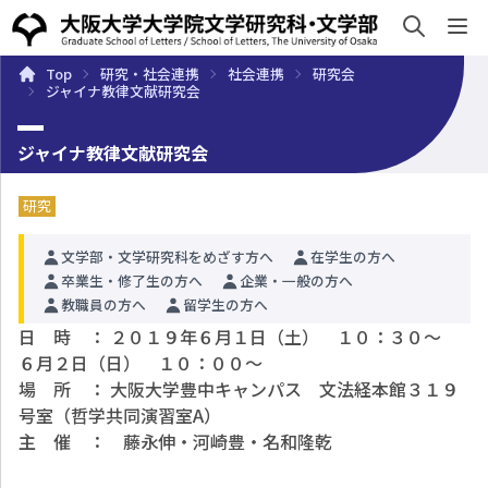
sh
Top
研究・社会連携
社会連携
研究会
概要
学部・大学院
キャンパスライフ
入試・入学案
ジャイナ教律文献研究会
ジャイナ教律文献研究会
研究
文学部・文学研究科をめざす方へ
在学生の方へ
卒業生・修了生の方へ
企業・一般の方へ
教職員の方へ
留学生の方へ
日 時 ：
２０１９年６月１日（土） １０：３０～
６月２日（日） １０：００～
場 所 ：
大阪大学豊中キャンパス 文法経本館３１９
号室（哲学共同演習室A）
主 催 ： 藤永伸・河崎豊・名和隆乾