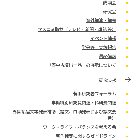
講演会
研究会
海外講演・講義
マスコミ取材（テレビ・新聞・雑誌 等）
イベント情報
学会等 実施報告
最終講義
『野中古墳出土品』の展示について
研究支援
若手研究者フォーラム
学振特別研究員関連・科研費関連
外国語論文等発表補助（論文、口頭発表および論文要
旨）
ワーク・ライフ・バランスを考える会
著作権等に関するガイドライン