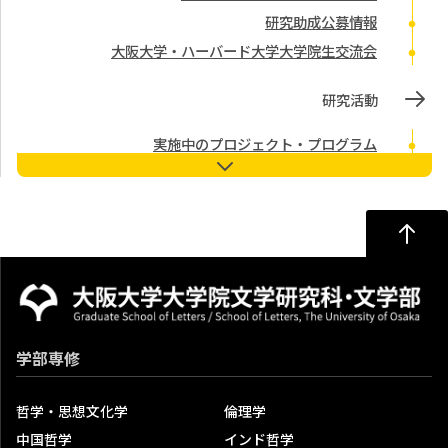
研究助成公募情報
大阪大学・ハーバード大学大学院生交流会
研究活動
実施中のプロジェクト・プログラム
大阪大学及び文学研究科における研究データの保存等に
関するガイドライン
大阪大学 グローバル日本学教育研究拠点
研究倫理審査 申請フォーム
研究成果
研究科内発行雑誌
学部専修
定期刊行物
紀要・論叢（最新号の内容含む）
哲学・思想文化学
倫理学
受賞・表彰関係
中国哲学
インド哲学