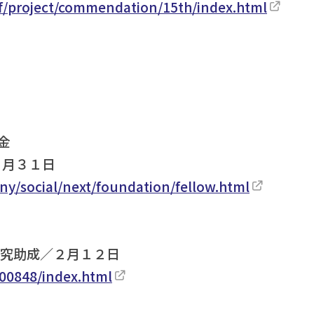
nf/project/commendation/15th/index.html
金
１月３１日
any/social/next/foundation/fellow.html
研究助成／２月１２日
/00848/index.html