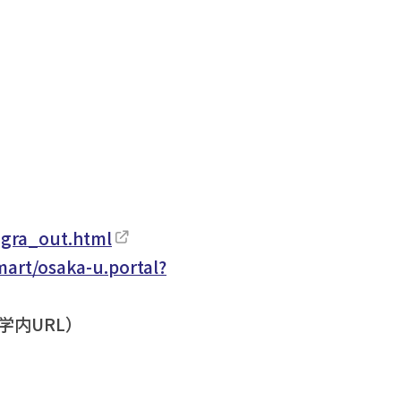
d_gra_out.html
mart/osaka-u.portal?
学内URL）