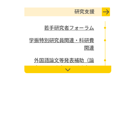
研究支援
若手研究者フォーラム
学振特別研究員関連・科研費
関連
外国語論文等発表補助（論
文、口頭発表および論文要
旨）
ワーク・ライフ・バランスを
考える会
著作権等に関するガイドライ
ン
研究助成公募情報