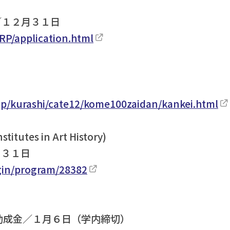
／１２月３１日
/RRP/application.html
.jp/kurashi/cate12/kome100zaidan/kankei.html
titutes in Art History)
１２月３１日
ogin/program/28382
究助成金／１月６日（学内締切）