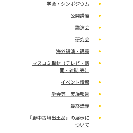
学会・シンポジウム
公開講座
講演会
研究会
海外講演・講義
マスコミ取材（テレビ・新
聞・雑誌 等）
イベント情報
学会等 実施報告
最終講義
『野中古墳出土品』の展示に
ついて