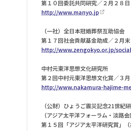
第１０回委託共同研究／２月２８日
http://www.manyo.jp
（一社）全日本冠婚葬祭互助協会
第１７回社会貢献基金助成／２月末
http://www.zengokyo.or.jp/socia
中村元東洋思想文化研究所
第２回中村元東洋思想文化賞／３月
http://www.nakamura-hajime-mem
（公財）ひょうご震災記念21世紀
（アジア太平洋フォーラム・淡路会
第１５回「アジア太平洋研究賞」（