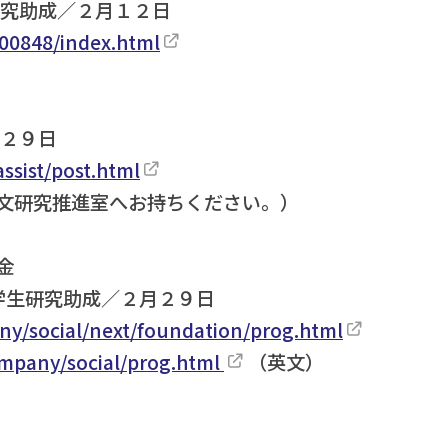
研究助成／２月１２日
/00848/index.html
月２９日
ssist/post.html
文研究推進室へお持ちください。）
金
留学生研究助成／２月２９日
any/social/next/foundation/prog.html
ompany/social/prog.html
（英文）