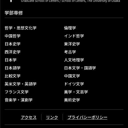
研究科内発行雑誌
学部専修
定期刊行物
紀要・論叢（最新号の内容含む）
哲学・思想文化学
倫理学
受賞・表彰関係
中国哲学
インド哲学
著書
日本史学
東洋史学
お知らせ
西洋史学
考古学
プレスリリース
日本学
人文地理学
実施済のプロジェクト
日本語学
日本文学・国語学
文学研究科共同研究（実施済のもの）
比較文学
中国文学
英米文学・英語学
ドイツ文学
研究等事務手続（研究科内限定）
フランス文学
美学・文芸学
取材等申込み（人文学研究科・文学部）
音楽学・演劇学
美術史学
アクセス
リンク
プライバシーポリシー