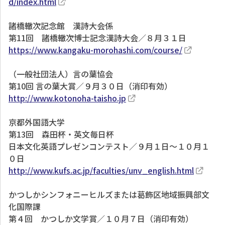
d/index.html
諸橋轍次記念館 漢詩大会係
第11回 諸橋轍次博士記念漢詩大会／８月３１日
https://www.kangaku-morohashi.com/course/
（一般社団法人）言の葉協会
第10回 言の葉大賞／９月３０日（消印有効）
http://www.kotonoha-taisho.jp
京都外国語大学
第13回 森田杯・英文毎日杯
日本文化英語プレゼンコンテスト／９月１日～１０月１
０日
http://www.kufs.ac.jp/faculties/unv_english.html
かつしかシンフォニーヒルズまたは葛飾区地域振興部文
化国際課
第４回 かつしか文学賞／１０月７日（消印有効）