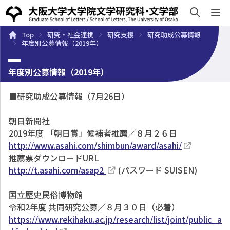
sh
Top
研究・社会連携
研究支援
研究助成公募情報
概要
学部・大学院
キャンパスライフ
入試・入学案
年度別公募情報（2019年）
年度別公募情報（2019年）
■研究助成公募情報（7月26日）
朝日新聞社
2019年度 「朝日賞」候補者推薦／８月２６日
http://www.asahi.com/shimbun/award/asahi/
推薦票ダウンロードURL
http://t.asahi.com/asap2
(パスワード SUISEN)
国立歴史民俗博物館
令和2年度 共同研究公募／８月３０日（必着）
https://www.rekihaku.ac.jp/research/list/joint/public_a