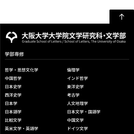
基盤日本学コース・芸術学専攻）
入学試験の過去問題
過去の合格者数
大学院入試日程
修了生の声
大阪大学入学者選抜における検定料免除について
学部専修
大学院入試説明会等
科目等履修生
哲学・思想文化学
倫理学
中国哲学
インド哲学
科目等履修生試験概要
日本史学
東洋史学
開講予定科目一覧
西洋史学
考古学
日本学
人文地理学
研究生
日本語学
日本文学・国語学
私費外国人留学生(研究生)合格者の発表について
比較文学
中国文学
研究生試験概要(留学生対象)
英米文学・英語学
ドイツ文学