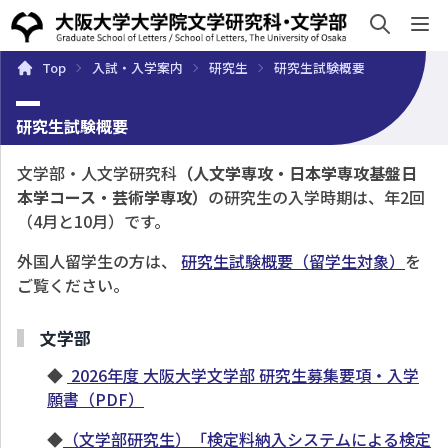
sh
Top
入試・入学案内
研究生
研究生試験概要
概要
学部・大学院
キャンパスライフ
入試・入学案
研究生試験概要
文学部・人文学研究科
（人文学専攻・日本学専攻基盤日
本学コース・芸術学専攻）
の研究生の入学時期は、年2回
（4月と10月）です。
外国人留学生の方は、
研究生試験概要（留学生対象）
を
ご覧ください。
文学部
◆
2026年度 大阪大学文学部 研究生募集要項・入学
願書（PDF）
◆
（文学部研究生）「検定料納入システムによる検定