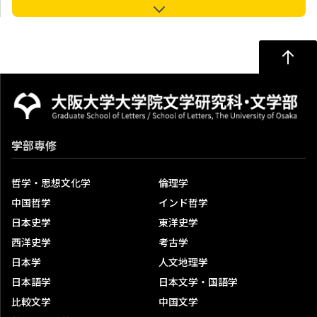
入学試験の種類（人文学研究科人文学専攻・日本学専攻
基盤日本学コース・芸術学専攻）
入学試験の過去問題
過去の合格者数
大学院入試日程
修了生の声
大阪大学入学者選抜における検定料免除について
学部専修
大学院入試説明会等
科目等履修生
哲学・思想文化学
倫理学
中国哲学
インド哲学
科目等履修生試験概要
日本史学
東洋史学
開講予定科目一覧
西洋史学
考古学
日本学
人文地理学
研究生
日本語学
日本文学・国語学
私費外国人留学生(研究生)合格者の発表について
比較文学
中国文学