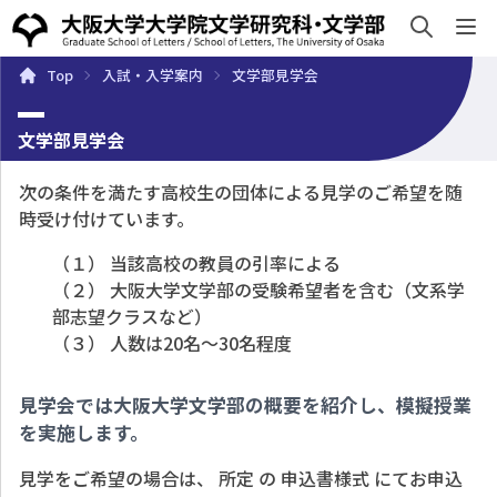
sh
Top
入試・入学案内
文学部見学会
概要
学部・大学院
キャンパスライフ
入試・入学案
文学部見学会
次の条件を満たす高校生の団体による見学のご希望を随
時受け付けています。
（１） 当該高校の教員の引率による
（２） 大阪大学文学部の受験希望者を含む（文系学
部志望クラスなど）
（３） 人数は20名～30名程度
見学会では大阪大学文学部の概要を紹介し、模擬授業
を実施します。
見学をご希望の場合は、
所定
の
申込書様式
にてお申込