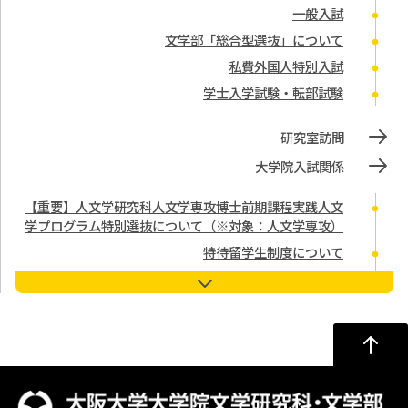
一般入試
文学部「総合型選抜」について
私費外国人特別入試
学士入学試験・転部試験
研究室訪問
大学院入試関係
【重要】人文学研究科人文学専攻博士前期課程実践人文
学プログラム特別選抜について（※対象：人文学専攻）
特待留学生制度について
入学試験の種類（人文学研究科人文学専攻・日本学専攻
基盤日本学コース・芸術学専攻）
入学試験の過去問題
過去の合格者数
大学院入試日程
修了生の声