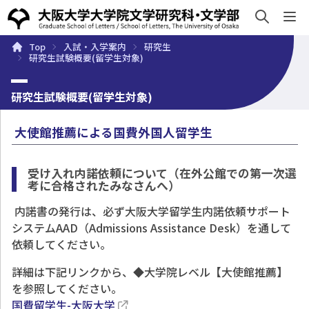
sh
Top
入試・入学案内
研究生
概要
学部・大学院
キャンパスライフ
入試・入学案
研究生試験概要(留学生対象)
研究生試験概要(留学生対象)
大使館推薦による国費外国人留学生
受け入れ内諾依頼について（在外公館での第一次選
考に合格されたみなさんへ）
内諾書の発行は、必ず大阪大学留学生内諾依頼サポート
システムAAD（Admissions Assistance Desk）を通して
依頼してください。
詳細は下記リンクから、◆大学院レベル【大使館推薦】
を参照してください。
国費留学生-大阪大学