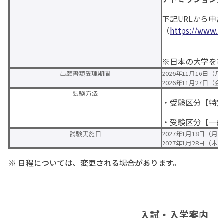
下記URLから
（
https://www.
※日本の大学を
出願書類受理期間
2026
年
11
月
16
日（
2026
年
11
月
27
日（
試験方法
・受験区分【特
・受験区分【一
試験実施日
2027年1月18日（
2027年1月28日（
※
日程については、変更される場合があります。
入試・入学案内