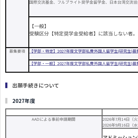
国際交流基金、フルブライト奨学金留学金、日本台湾交流協
【一般】
受験区分【特定奨学金受給者】に該当しない者。
募集要項
【学部・特定】2027年度文学部私費外国人留学生(研究生)
【学部・一般】2027年度文学部私費外国人留学生(研究生)
出願手続きについて
2027年度
AADによる事前申請期間
2026
年
7
月
14
日（火
2026
年
9
月
16
日（水）
アドミッション