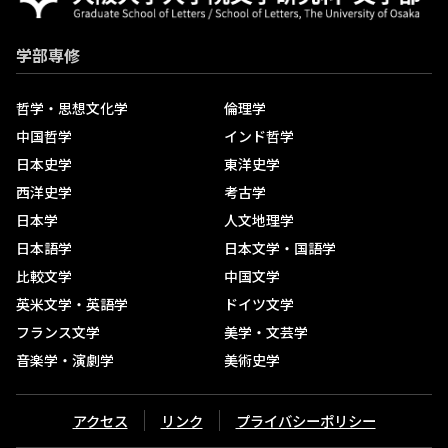
大阪大学入学者選抜における検定料免除について
学部専修
大学院入試説明会等
科目等履修生
哲学・思想文化学
倫理学
中国哲学
インド哲学
科目等履修生試験概要
日本史学
東洋史学
開講予定科目一覧
西洋史学
考古学
日本学
人文地理学
研究生
日本語学
日本文学・国語学
私費外国人留学生(研究生)合格者の発表について
比較文学
中国文学
研究生試験概要(留学生対象)
英米文学・英語学
ドイツ文学
研究生試験概要
フランス文学
美学・文芸学
音楽学・演劇学
美術史学
アクセス
リンク
プライバシーポリシー