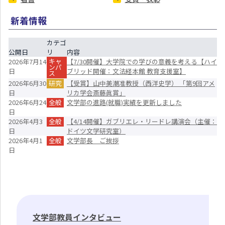
新着情報
カテゴ
公開日
リ
内容
キャ
2026年7月14
【7/30開催】大学院での学びの意義を考える【ハイ
ンパ
日
ブリッド開催：文法経本館 教育支援室】
ス
2026年6月30
研究
【受賞】山中美潮准教授（西洋史学） 「第9回アメ
日
リカ学会斎藤眞賞」
2026年6月24
全般
文学部の進路(就職)実績を更新しました
日
2026年4月3
全般
【4/14開催】ガブリエレ・リードレ講演会（主催：
日
ドイツ文学研究室）
2026年4月1
全般
文学部長 ご挨拶
日
文学部教員インタビュー