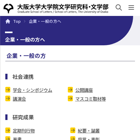
sh
Top
企業・一般の方へ
概要
学部・大学院
キャンパスライフ
入試・入学案
企業・一般の方へ
企業・一般の方
社会連携
学会・シンポジウム
公開講座
講演会
マスコミ取材等
研究成果
定期刊行物
紀要・論叢
著書
受賞・表彰