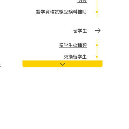
明会
語学資格試験受験料補助
留学生
留学生の種類
交換留学生
c
留学生サポート
在留資格関連
奨学金など
宿舎・住宅
協定校との国際交流