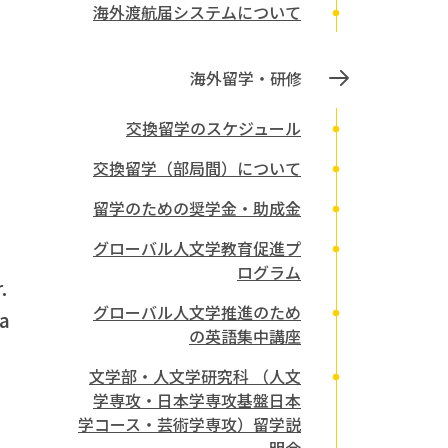
海外渡航届システムについて
海外留学・研修
交換留学のスケジュール
交換留学（部局間）について
留学のための奨学金・助成金
グローバル人文学教育促進プ
ログラム
.
グローバル人文学推進のため
ka
の英語集中講座
文学部・人文学研究科 （人文
学専攻・日本学専攻基盤日本
学コース・芸術学専攻）留学説