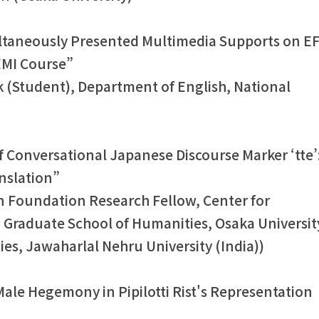
multaneously Presented Multimedia Supports on E
EMI Course”
k (Student), Department of English, National
f Conversational Japanese Discourse Marker ‘tte’
anslation”
oundation Research Fellow, Center for
Graduate School of Humanities, Osaka Universit
es, Jawaharlal Nehru University (India))
Male Hegemony in Pipilotti Rist's Representation