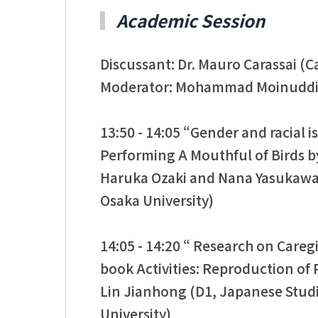
Academic Session
Discussant: Dr. Mauro Carassai (Ca
Moderator: Mohammad Moinuddin
13:50 - 14:05 “Gender and racial 
Performing A Mouthful of Birds by
Haruka Ozaki and Nana Yasukawa (
Osaka University)
14:05 - 14:20 “ Research on Careg
book Activities: Reproduction of
Lin Jianhong (D1, Japanese Stud
University)