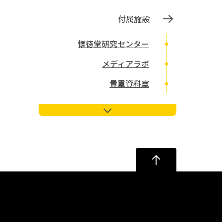
付属施設
懐徳堂研究センター
メディアラボ
貴重資料室
関連機関
埋蔵文化財調査室
大阪大学文学部同窓会
懐徳堂記念会
アクセス