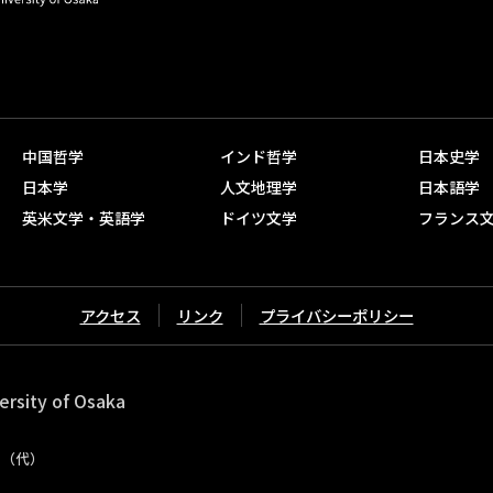
中国哲学
インド哲学
日本史学
日本学
人文地理学
日本語学
英米文学・英語学
ドイツ文学
フランス
アクセス
リンク
プライバシーポリシー
ersity of Osaka
11（代）