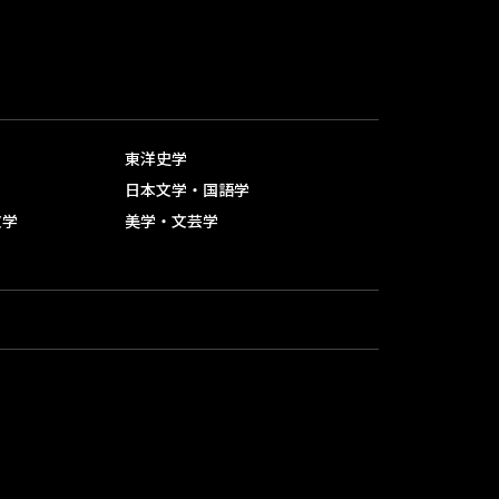
就職関連サイト
留学支援・留学生支援
教員オフィスアワー
東洋史学
学習・生活相談デスク
日本文学・国語学
文学
美学・文芸学
学習・生活相談デスク
メールでの相談
その他の相談場所
ハラスメント相談室
ハラスメント相談窓口