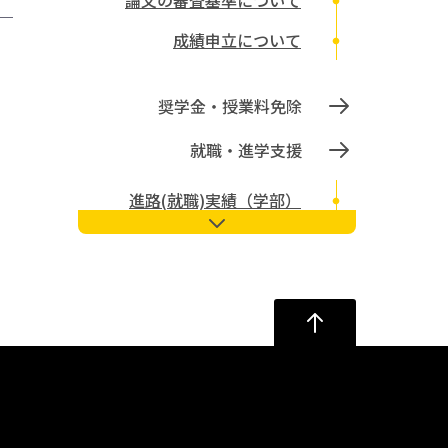
論文の審査基準について
成績申立について
奨学金・授業料免除
就職・進学支援
進路(就職)実績（学部）
進路(就職)実績（大学院 博士
前期課程・修士課程）
文学部就職支援イベント
他研究機関の公募情報
インターンシップ
大阪大学キャリアセンター