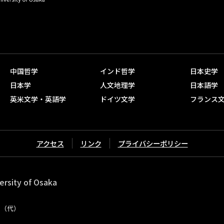
中国哲学
インド哲学
日本史学
日本学
人文地理学
日本語学
英米文学・英語学
ドイツ文学
フランス
アクセス
リンク
プライバシーポリシー
ersity of Osaka
11（代）