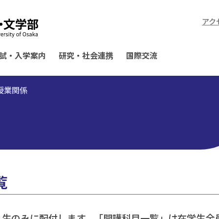
アク
試・入学案内
研究・社会連携
国際交流
授業関係
覧
は新入生のみに配付します。「開講科目一覧」は在学生全