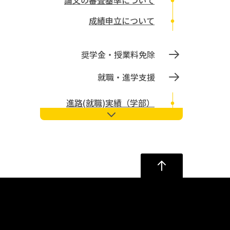
論文の審査基準について
成績申立について
奨学金・授業料免除
就職・進学支援
進路(就職)実績（学部）
進路(就職)実績（大学院 博士
前期課程・修士課程）
文学部就職支援イベント
他研究機関の公募情報
インターンシップ
大阪大学キャリアセンター