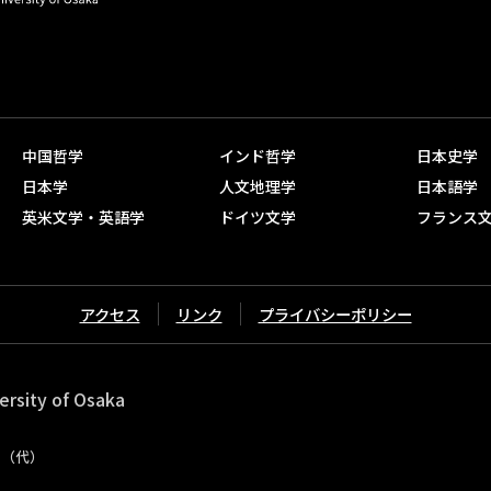
中国哲学
インド哲学
日本史学
日本学
人文地理学
日本語学
英米文学・英語学
ドイツ文学
フランス
アクセス
リンク
プライバシーポリシー
ersity of Osaka
11（代）