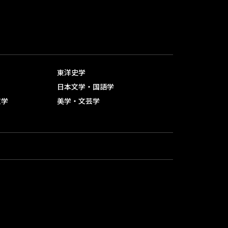
就職関連サイト
留学支援・留学生支援
教員オフィスアワー
東洋史学
学習・生活相談デスク
日本文学・国語学
文学
美学・文芸学
学習・生活相談デスク
メールでの相談
その他の相談場所
ハラスメント相談室
ハラスメント相談窓口