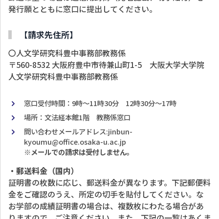
発行願とともに窓口に提出してください。
【請求先住所】
〇人文学研究科豊中事務部教務係
〒560-8532 大阪府豊中市待兼山町1-5 大阪大学大学院
人文学研究科豊中事務部教務係
窓口受付時間：9時～11時30分 12時30分～17時
場所：文法経本館1階 教務係窓口
問い合わせメールアドレス:jinbun-
kyoumu@office.osaka-u.ac.jp
※メールでの請求は受付しません。
・郵送料金（国内）
証明書の枚数に応じ、郵送料金が異なります。下記郵便料
金をご確認のうえ、所定の切手を貼付してください。な
お学部の成績証明書の場合は、複数枚にわたる場合があ
りますので、ご注意ください。また、下記の一覧はあくま