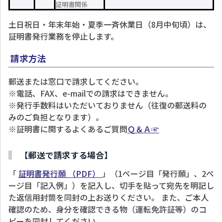
証明書関係
土日祝日・年末年始・夏季一斉休業日（8月中旬頃）は、
証明書発行業務を停止します。
請求方法
郵送または窓口で請求してください。
※電話、FAX、e-mailでの請求はできません。
※発行手数料はいただいておりません（往復の郵送料の
みのご負担となります）。
※証明書に関するよくあるご質問
Ｑ＆Ａ☞
【郵送で請求する場合】
「
証明書発行願
（PDF）
」（1ページ目「発行願」、2ペ
ージ目「記入例」）を記入し、切手を貼って宛先を明記し
た返信用封筒を同封の上お送りください。 また、ご本人
確認のため、身分を確認できる物（運転免許証等）のコ
ピーを同封してください。