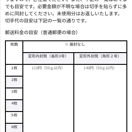
でも目安です。必要金額が不明な場合は切手を貼らずに多
めに同封してください。未使用分はお返しいたします。
切手代の目安は下記の一覧の通りです。
郵送料金の目安（普通郵便の場合）
枚数
※
厳封なし
定形内封筒（長形3号）
定形外封筒（角形２号）
1枚
110円（50ｇ以内）
140円（50ｇ以内）
2枚
3枚
4枚
5枚
6枚