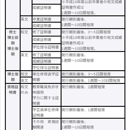
※平成10年度以前卒業者の和文成績
証明書作成は
成績証明書
1週間～10日間程度。
英文
卒業証明書
発行願到着後、
1週間～10日間程度
成績証明書
修士
和文
修了証明書
発行願到着後、3～5日間程度
博士前
※平成10年度以前卒業者の和文成績
成績証明書
期
証明書作成は
学位授与証明書
博士後
1週間～10日間程度。
期
英文
修了証明書
発行願到着後、
1週間～10日間程度
成績証明書
学位授与証明書
博士後
和文
単位修得退学証
発行願到着後、3～5日間程度
期
明書
英文
発行願到着後、1週間～10日間程度
資格証
和文
教育職員免許状
発行願到着後、2週間程度
明書
のみ
申請用
学力に関する証
明書
学芸員単位修得
発行願到着後、1週間程度
証明書
その他 資格試
発行願到着後、
験関連
1週間～10日間程度