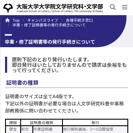
sh
Top
キャンパスライフ
各種手続き窓口
概要
学部・大学院
キャンパスライフ
入試・入学案
卒業・修了証明書等の発行手続きについて
卒業・修了証明書等の発行手続きについて
原則下記のとおり発行いたします。
即日発行はいたしておりませんので請求は余裕をも
って行ってください。
証明書の種類
証明書のサイズは全てA4版です。
下記以外の証明書が必要な場合は人文学研究科豊中事務
部教務係に問い合わせてください。
課程
証明書の種類
発行
学士
和文
卒業証明書
発行願到着後、3～5日間程度