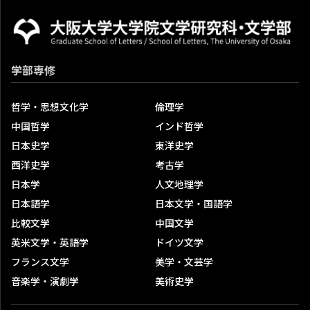
メールでの相談
その他の相談場所
ハラスメント相談室
学部専修
ハラスメント相談窓口
哲学・思想文化学
倫理学
ハラスメント問題委員会
中国哲学
インド哲学
委員会活動成果報告
日本史学
東洋史学
西洋史学
考古学
学生自習スペース
日本学
人文地理学
学生自習室
日本語学
日本文学・国語学
教育支援室
比較文学
中国文学
リサーチ・コモンズ（文法経講義棟 改修工事のため2026
英米文学・英語学
ドイツ文学
年度中は使用できません）
フランス文学
美学・文芸学
音楽学・演劇学
美術史学
メディアラボ