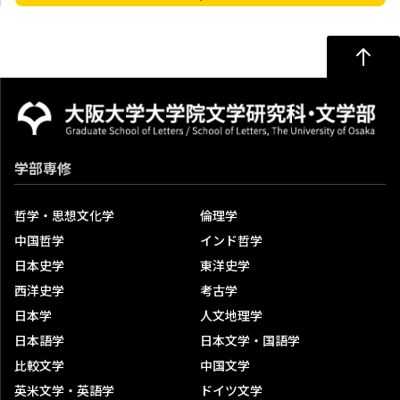
学習・生活相談デスク
学習・生活相談デスク
メールでの相談
その他の相談場所
ハラスメント相談室
学部専修
ハラスメント相談窓口
哲学・思想文化学
倫理学
ハラスメント問題委員会
中国哲学
インド哲学
委員会活動成果報告
日本史学
東洋史学
西洋史学
考古学
学生自習スペース
日本学
人文地理学
学生自習室
日本語学
日本文学・国語学
教育支援室
比較文学
中国文学
リサーチ・コモンズ（文法経講義棟 改修工事のため2026
英米文学・英語学
ドイツ文学