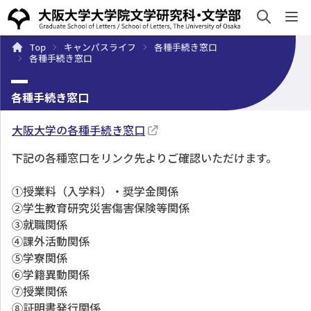
sh
Top
キャンパスライフ
各種手続き窓口
概要
学部・大学院
キャンパスライフ
入試・入学案
各種手続き窓口
各種手続き窓口
大阪大学の各種手続き窓口
下記の各種窓口をリンク先よりご確認いただけます。
①授業料（入学料）・奨学金関係
②学生教育研究災害傷害保険等関係
③就職関係
④課外活動関係
⑤学寮関係
⑥学籍異動関係
⑦授業関係
⑧証明書発行関係