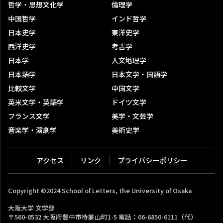
哲学・思想文化学
倫理学
ハラスメント問題委員会
中国哲学
インド哲学
委員会活動成果報告
日本史学
東洋史学
西洋史学
考古学
学生自習スペース
日本学
人文地理学
学生自習室
日本語学
日本文学・国語学
教育支援室
比較文学
中国文学
リサーチ・コモンズ（文法経講義棟 改修工事のため2026
英米文学・英語学
ドイツ文学
年度中は使用できません）
フランス文学
美学・文芸学
音楽学・演劇学
美術史学
メディアラボ
タンデム学習プロジェクト
アクセス
リンク
プライバシーポリシー
各種手続き窓口
卒業・修了証明書等の発行手続きについて
Copyright ©2024 School of Letters, the University of Osaka
各種手続き窓口
大阪大学 文学部
〒560-8532 大阪府豊中市待兼山町1-5 電話：06-6850-6111（代）